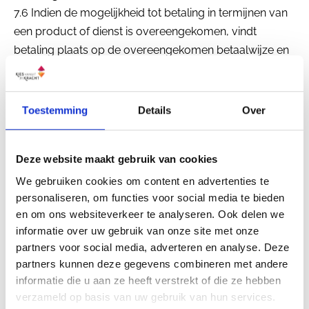
7.6 Indien de mogelijkheid tot betaling in termijnen van
een product of dienst is overeengekomen, vindt
betaling plaats op de overeengekomen betaalwijze en
overeengekomen betaaldata. De te betalen bedragen
en betaaldata worden door Rianne Klein Geltink
bevestigd in de factuur en/of in de digitale bevestiging
Toestemming
Details
Over
op de website.
7.7 De betaaltermijnen zijn zogenaamde fatale
Deze website maakt gebruik van cookies
termijnen. Dat houdt in dat als een termijn niet op de
We gebruiken cookies om content en advertenties te
uiterste datum van de betaaltermijn is betaald, de klant
personaliseren, om functies voor social media te bieden
in verzuim is. Dit betekent dat Rianne Klein Geltink het
en om ons websiteverkeer te analyseren. Ook delen we
informatie over uw gebruik van onze site met onze
recht heeft om haar diensten direct op te schorten
partners voor social media, adverteren en analyse. Deze
en/of om de overeenkomst met de klant te ontbinden.
partners kunnen deze gegevens combineren met andere
informatie die u aan ze heeft verstrekt of die ze hebben
7.8 Rianne Klein Geltink behoudt zich het recht voor om
verzameld op basis van uw gebruik van hun services.
nog niet geleverde producten en diensten, waarvoor