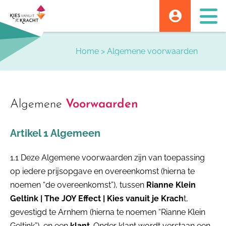
Skip
to
content
Home
>
Algemene voorwaarden
Algemene
Voorwaarden
Artikel 1 Algemeen
1.1 Deze Algemene voorwaarden zijn van toepassing
op iedere prijsopgave en overeenkomst (hierna te
noemen “de overeenkomst”), tussen
Rianne Klein
Geltink | The JOY Effect | Kies vanuit je Krach
t,
gevestigd te Arnhem (hierna te noemen “Rianne Klein
Geltink”), en een
klant
. Onder klant wordt verstaan een