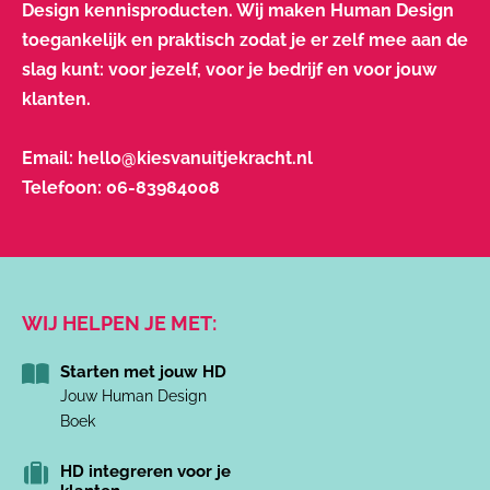
Design kennisproducten. Wij maken Human Design
toegankelijk en praktisch zodat je er zelf mee aan de
slag kunt: voor jezelf, voor je bedrijf en voor jouw
klanten.
Email:
hello@kiesvanuitjekracht.nl
Telefoon:
06-83984008
WIJ HELPEN JE MET:
Starten met jouw HD
Jouw Human Design
Boek
HD integreren voor je