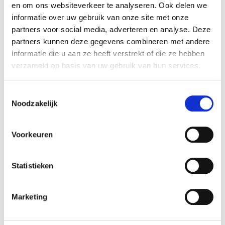
en om ons websiteverkeer te analyseren. Ook delen we
Volledig
open centra
informatie over uw gebruik van onze site met onze
partners voor social media, adverteren en analyse. Deze
Volledig open centra verwerken inkomende energie
partners kunnen deze gegevens combineren met andere
anders dan ongedefinieerde centra met dus andere
informatie die u aan ze heeft verstrekt of die ze hebben
conditionering.
verzameld op basis van uw gebruik van hun services.
Ontdek het verschil en en hoe je dit professioneel duidt
Toestemmingsselectie
in je readings.
Noodzakelijk
Zeer diepgaande training langs alle 9 volledig open
Voorkeuren
centra
Statistieken
Ja, ik wil de diepte in!
Marketing