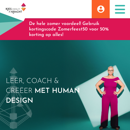
Skip
to
content
De hele zomer voordeel! Gebruik
kortingscode Zomerfeest50 voor 50%
korting op alles!
LEER, COACH &
CREËER
MET HUMAN
DESIGN