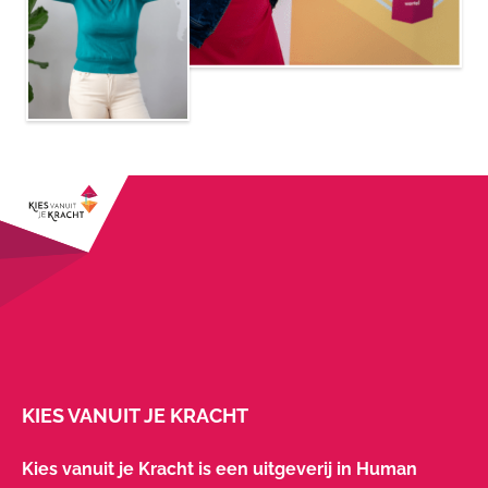
KIES VANUIT JE KRACHT
Kies vanuit je Kracht is een uitgeverij in Human