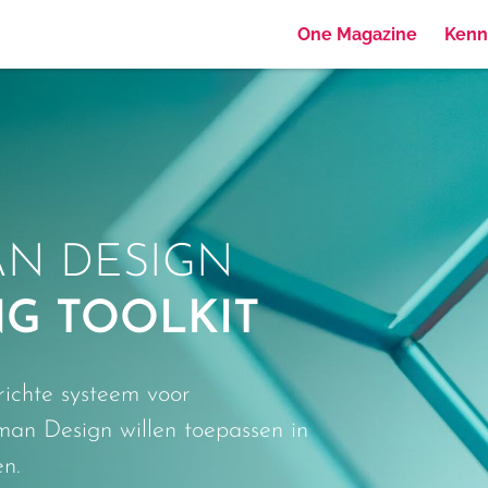
One Magazine
Kenn
N DESIGN
G TOOLKIT
richte systeem voor
man Design willen toepassen in
n.