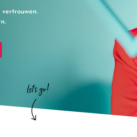
l vertrouwen.
n.
Let's go!