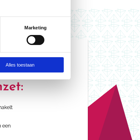
Marketing
Alles toestaan
man
nzet:
hakelt
n een