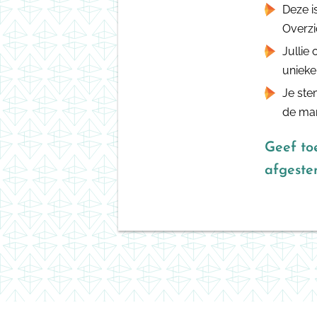
Deze i
Overzic
Jullie
unieke
Je ste
de man
Geef toe
afgeste