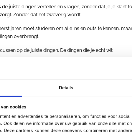
 de juiste dingen vertellen en vragen, zonder dat je je klant t
orgt. Zonder dat het zweverig wordt.
eerst jaren moet studeren om alle ins en outs te kennen, maar 
ingen overbrengt.
ocussen op de juiste dingen. De dingen die je echt wil:
nzetten als lens en instrument in je coaching.
rsoon die je begeleidt zich 100% gezien voelt 
g komt.
Details
 van cookies
ent en advertenties te personaliseren, om functies voor social
. Ook delen we informatie over uw gebruik van onze site met on
e. Deze partners kunnen deze gegevens combineren met andere i