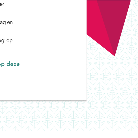
r.
aag en
ag: op
 op deze