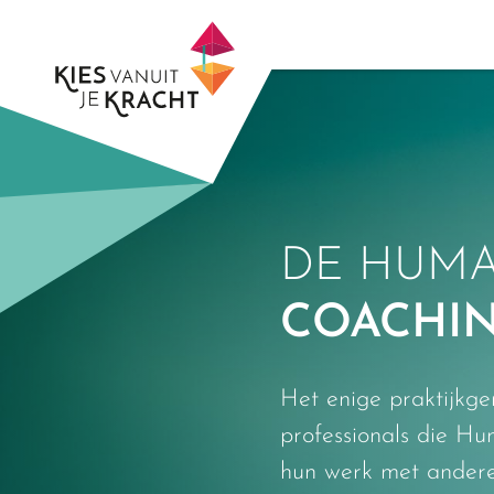
Skip
to
content
DE HUMA
COACHIN
Het enige praktijkge
professionals die Hu
hun werk met andere