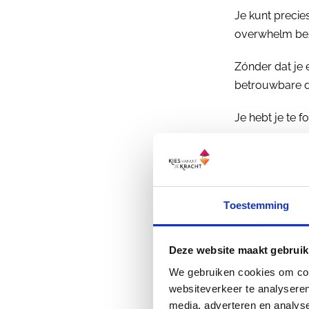
Je kunt precies
overwhelm bez
Zónder dat je 
betrouwbare d
Je hebt je te f
Human Design i
Zodat de pe
in bewegin
Toestemming
Deze website maakt gebruik
We gebruiken cookies om cont
websiteverkeer te analyseren
media, adverteren en analys