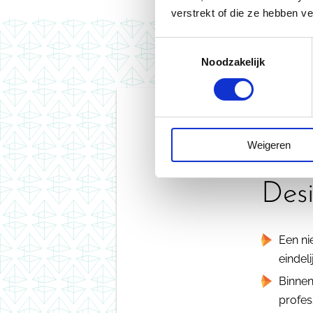
verstrekt of die ze hebben v
Toestemmingsselectie
Noodzakelijk
Weigeren
St
Des
Een nie
eindeli
Binnen
profess