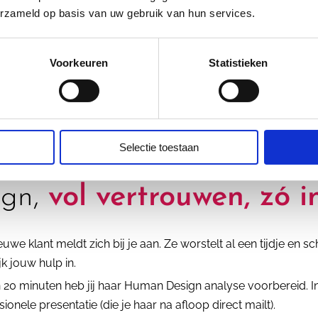
erzameld op basis van uw gebruik van hun services.
Voorkeuren
Statistieken
Selectie toestaan
el je eens voor dat je Hu
ign,
vol vertrouwen, zó i
uwe klant meldt zich bij je aan. Ze worstelt al een tijdje en sc
jk jouw hulp in.
 20 minuten heb jij haar Human Design analyse voorbereid. I
ionele presentatie (die je haar na afloop direct mailt).