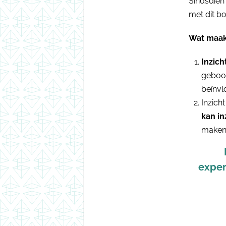
Sindsdien
met dit bo
Wat maak
Inzich
geboor
beïnvl
Inzich
kan in
maken
exper