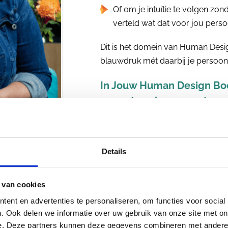
Of om je intuïtie te volgen zon
verteld wat dat voor jou persoo
Dit is het domein van Human Desig
blauwdruk mét daarbij je persoonl
In Jouw Human Design Boe
en met veel meer vertrou
Eigen voelen.
Details
Dit wil ik ontdekken
 van cookies
ent en advertenties te personaliseren, om functies voor social
. Ook delen we informatie over uw gebruik van onze site met on
e. Deze partners kunnen deze gegevens combineren met andere i