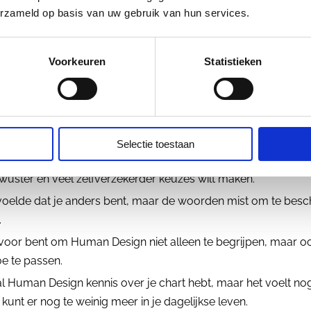
erzameld op basis van uw gebruik van hun services.
r wie is
Jouw Human De
Voorkeuren
Statistieken
Boek?
Selectie toestaan
fect voor jou als:
wuster en veel zelfverzekerder keuzes wilt maken.
l voelde dat je anders bent, maar de woorden mist om te besc
.
r voor bent om Human Design niet alleen te begrijpen, maar o
oe te passen.
 al Human Design kennis over je chart hebt, maar het voelt no
e kunt er nog te weinig meer in je dagelijkse leven.