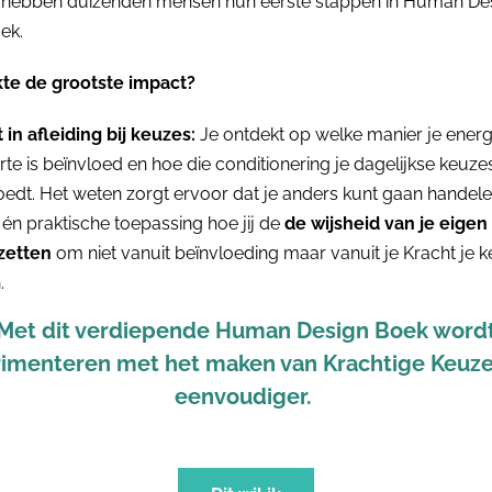
 hebben duizenden mensen hun eerste stappen in Human De
ek.
te de grootste impact?
t in afleiding bij keuzes:
Je ontdekt op welke manier je energi
te is beïnvloed en hoe die conditionering je dagelijkse keuze
oedt. Het weten zorgt ervoor dat je anders kunt gaan handele
t én praktische toepassing hoe jij de
de wijsheid van je eigen
zetten
om niet vanuit beïnvloeding maar vanuit je Kracht je k
.
Met dit verdiepende Human Design Boek word
imenteren met het maken van Krachtige Keuz
eenvoudiger.