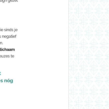
sign gezet
e sinds je
s negatief
n.
 lichaam
euzes te
t
es nóg