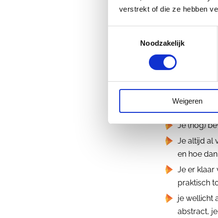
verstrekt of die ze hebben v
Toestemmingsselectie
Voo
Noodzakelijk
Weigeren
Dit boek is per
Je (nog) be
Je altijd a
en hoe dan
Je er klaa
praktisch t
je wellicht
abstract, j