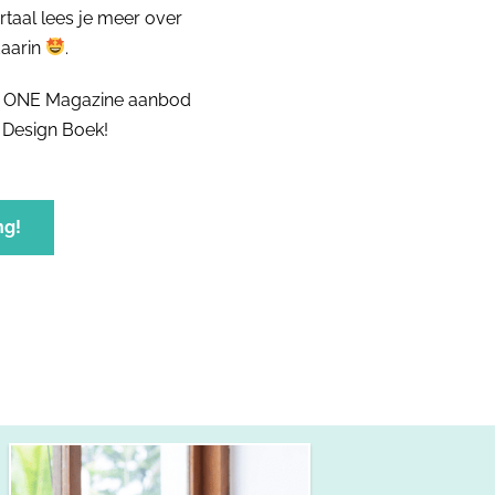
rtaal lees je meer over
daarin
.
en ONE Magazine aanbod
 Design Boek!
ng!