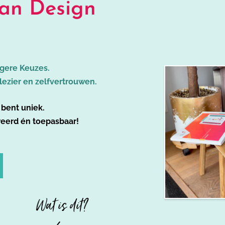
n Design
igere Keuzes.
lezier en zelfvertrouwen.
j bent uniek.
ureerd én toepasbaar!
Wat is dit?