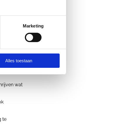
sign
Marketing
Alles toestaan
hrijven wat
ok
g te