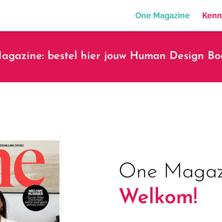
One Magazine
Kenn
gazine: bestel hier jouw Human Design Boe
One Magazi
Welkom!