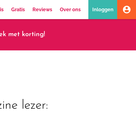
is
Gratis
Reviews
Over ons
Inloggen
k met korting!
ne lezer: