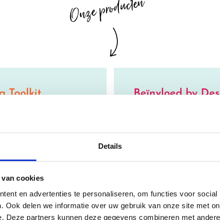
Onze producten
 Toolkit
Beïnvloed by Des
Design in de praktijk,
Core training over op we
adviseur of leidinggeven
tijdens sessies en hoe je
Details
olkit
Beïnvloed by Desi
 van cookies
ent en advertenties te personaliseren, om functies voor social
. Ook delen we informatie over uw gebruik van onze site met on
e. Deze partners kunnen deze gegevens combineren met andere i