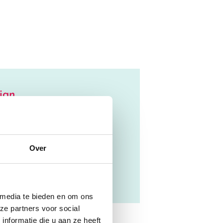
ign
lke manier jij als coach,
de je cliënten direct beïnvloed
 dit navigeert.
Over
gn
 media te bieden en om ons
ze partners voor social
nformatie die u aan ze heeft