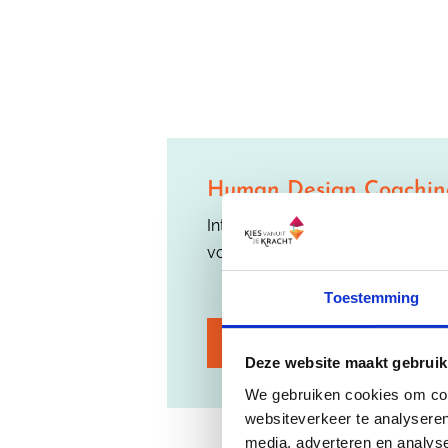
Human Design Coaching
Integreer met vertrouwen Human 
voor jouw klanten
Toestemming
Human Design Coaching To
Deze website maakt gebruik
We gebruiken cookies om cont
websiteverkeer te analyseren
media, adverteren en analys