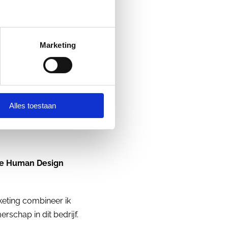
Marketing
ne Klein
Alles toestaan
lle Human Design
eting combineer ik
chap in dit bedrijf.