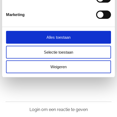
Je ontvangt een diepgaande training inclusief
Marketing
praktisch invultemplate als je vaker deze
poorten analyseert voor cliënten.
Alles toestaan
Nu tijdelijk van €247 voor €47!
Selectie toestaan
Weigeren
Laat een reactie achter!
Login om een reactie te geven