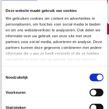
Deze website maakt gebruik van cookies
We gebruiken cookies om content en advertenties te
personaliseren, om functies voor social media te bieden
en om ons websiteverkeer te analyseren. Ook delen we
informatie over uw gebruik van onze site met onze
partners voor social media, adverteren en analyse. Deze
partners kunnen deze gegevens combineren met andere
informatie die u aan ze heeft verstrekt of die ze hebben
verzameld op basis van uw gebruik van hun services.
Ontdek je hoe je de vier belangrijkste poorten in
een chart praktisch analyseert én vertaalt naar
Toestemmingsselectie
krachtige coaching.
Noodzakelijk
Ideaal voor cliënten die snel in hun hoofd
Voorkeuren
schieten en inzicht willen in hun eigen gronding.
Dit is je opstap naar Incarnatiekruis readings!
Statistieken