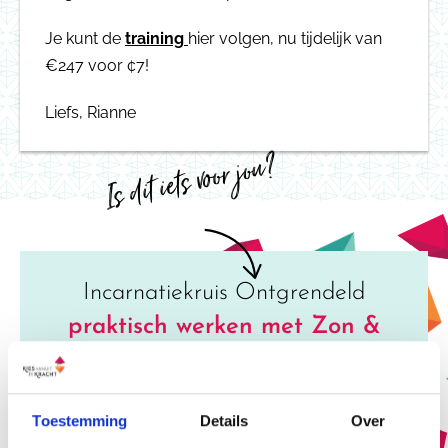
Je kunt de
training
hier volgen, nu tijdelijk van
€247 voor ¢7!
Liefs, Rianne
Is dit iets voor jou?
Incarnatiekruis Ontgrendeld
praktisch werken met Zon &
Aarde
Toestemming
Details
Over