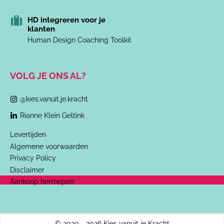
HD integreren voor je
klanten
Human Design Coaching Toolkit
VOLG JE ONS AL?
@kies.vanuit.je.kracht
Rianne Klein Geltink
Levertijden
Algemene voorwaarden
Privacy Policy
Disclaimer
Aankoop herroepen
© 2020 - 2026 Kies vanuit je Kracht