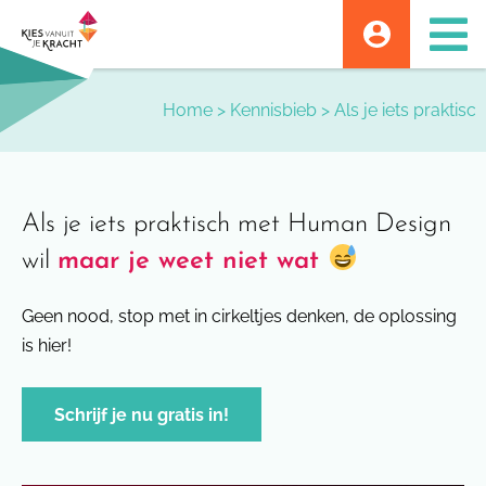
Skip
to
content
Home
>
Kennisbieb
>
Als je iets prakti
Als je iets praktisch met Human Design
wil
maar je weet niet wat
Geen nood, stop met in cirkeltjes denken, de oplossing
is hier!
Schrijf je nu gratis in!