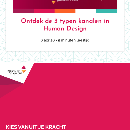
Ontdek de 3 typen kanalen in
Human Design
6 apr 26
- 5 minuten leestijd
KIES VANUIT JE KRACHT