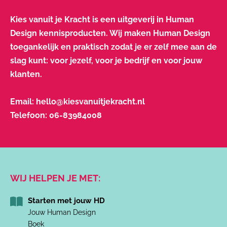
Kies vanuit je Kracht is een uitgeverij in Human
Design kennisproducten. Wij maken Human Design
toegankelijk en praktisch zodat je er zelf mee aan de
slag kunt: voor jezelf, voor je bedrijf en voor jouw
klanten.
Email:
hello@kiesvanuitjekracht.nl
Telefoon:
06-83984008
WIJ HELPEN JE MET:
Starten met jouw HD
Jouw Human Design
Boek