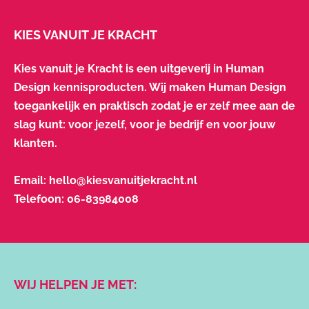
KIES VANUIT JE KRACHT
Kies vanuit je Kracht is een uitgeverij in Human
Design kennisproducten. Wij maken Human Design
toegankelijk en praktisch zodat je er zelf mee aan de
slag kunt: voor jezelf, voor je bedrijf en voor jouw
klanten.
Email:
hello@kiesvanuitjekracht.nl
Telefoon:
06-83984008
WIJ HELPEN JE MET: