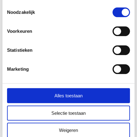
Toestemmingsselectie
Noodzakelijk
Voorkeuren
Ontdek de vele manieren waarop je Human
Design professioneel kunt integreren in je
praktijk. Voor jouw klanten of collega’s.
Statistieken
Voornaam
*
Marketing
Alles toestaan
Email
*
Selectie toestaan
Weigeren
Ja, ik abonneer me op het Human Design
*