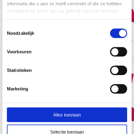
Wil je meer?
informatie die u aan ze heeft verstrekt of die ze hebben
verzameld op basis van uw gebruik van hun services.
Toestemmingsselectie
Abonneer je op het gratis Human
Noodzakelijk
Design
Professional Magazine!
Voorkeuren
Statistieken
Marketing
Alles toestaan
Selectie toestaan