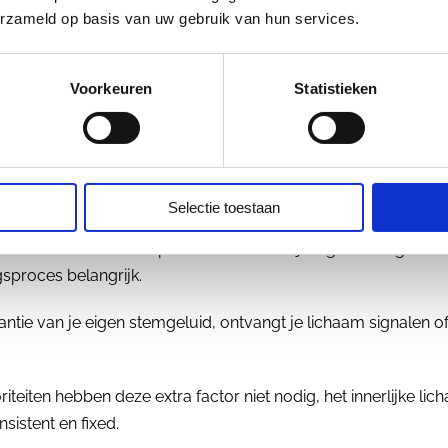
erzameld op basis van uw gebruik van hun services.
Voorkeuren
Statistieken
en om een Krachtige
Keu
maken
Selectie toestaan
 autoriteiten is het expliciet inzetten van je eigen stemgeluid 
sproces belangrijk.
tie van je eigen stemgeluid, ontvangt je lichaam signalen of i
teiten hebben deze extra factor niet nodig, het innerlijke li
nsistent en fixed.