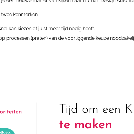
 je een nieuwe manier van kijken naar Human Design Autorite
d twee kenmerken:
nel kan kiezen of juist meer tijd nodig heeft.
op processen (praten) van de voorliggende keuze noodzakelij
Tijd om een K
te maken