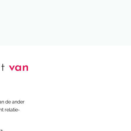
it
van
van de ander
t relatie-