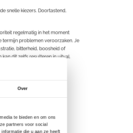
e snelle kiezers. Doortastend,
riteit regelmatig in het moment
e termijn problemen veroorzaken. Je
tratie, bitterheid, boosheid of
kan dit zelfs resulteren in uitval.
tijd nodig heeft,
is het fijn als je
Over
t te pushen.
 media te bieden en om ons
ze partners voor social
nformatie die u aan ze heeft