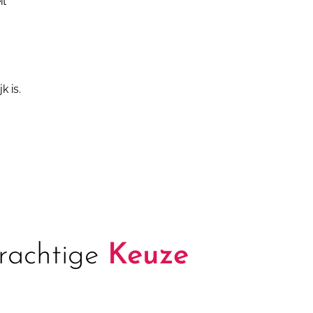
it
k is.
rachtige
Keuze