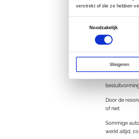
verstrekt of die ze hebben v
Toestemmingsselectie
Noodzakelijk
Prat
Weigeren
Voor een aantal
besluitvorming
Door de resonan
of niet.
Sommige autori
werkt altijd, co