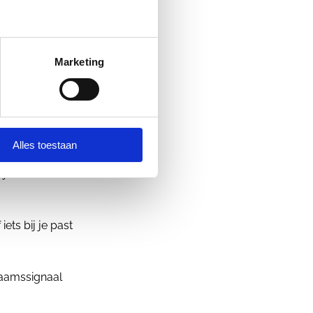
Marketing
ze te
Alles toestaan
tijdens het
ets bij je past
chaamssignaal