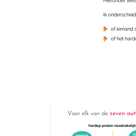
Hieronder lees
Ik onderschei
of iemand s
of het hard