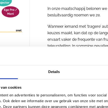
In onze maatschappij belonen we d
besluitvaardig noemen we ze.
Wanneer iemand met ‘tragere’ auto
keuzes maakt, kan dat op de lang
ervaart vaker de frequente van frus
teleurstelling. In sommige gevallen 
Als jij een autoriteit hebt die meer 
omgeving je hierin steunt.
Details
Door je die tijd te gunnen en je nie
 van cookies
ent en advertenties te personaliseren, om functies voor social
. Ook delen we informatie over uw gebruik van onze site met on
e. Deze partners kunnen deze gegevens combineren met andere i