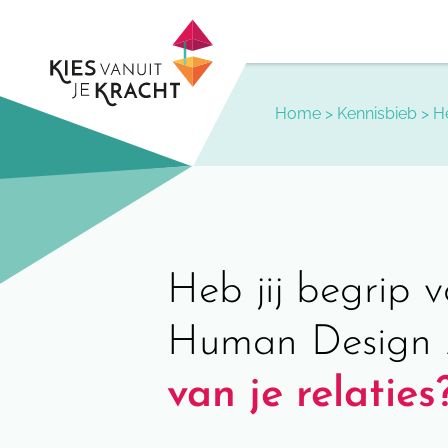
Skip
to
content
Home
>
Kennisbieb
>
He
Heb jij begrip 
Human Design A
van je relaties