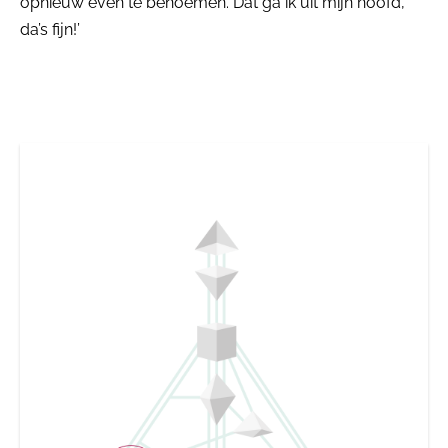
opnieuw even te benoemen. Dat ga ik uit mijn hoofd,
da’s fijn!’