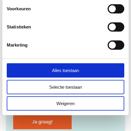
Design professioneel kunt integreren in je
Voorkeuren
praktijk. Voor jouw klanten of collega’s.
Voornaam
Statistieken
*
Marketing
Email
*
Alles toestaan
Selectie toestaan
Ja, ik abonneer me op het Human Design
*
Professional Magazine*
Weigeren