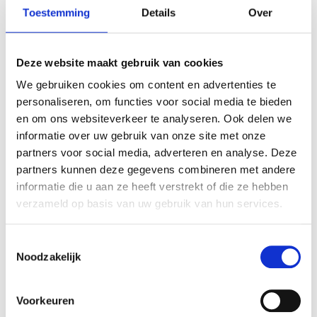
Toestemming
Details
Over
Email
*
Deze website maakt gebruik van cookies
We gebruiken cookies om content en advertenties te
personaliseren, om functies voor social media te bieden
en om ons websiteverkeer te analyseren. Ook delen we
informatie over uw gebruik van onze site met onze
Ja, ik abonneer me op het Human Design
*
partners voor social media, adverteren en analyse. Deze
Professional Magazine*
partners kunnen deze gegevens combineren met andere
informatie die u aan ze heeft verstrekt of die ze hebben
verzameld op basis van uw gebruik van hun services.
Toestemmingsselectie
Noodzakelijk
Laat een reactie achter!
Voorkeuren