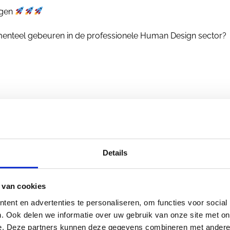
iegen
omenteel gebeuren in de professionele Human Design sector?
 meer?
Details
 van cookies
r je op het gratis Huma
ent en advertenties te personaliseren, om functies voor social
. Ook delen we informatie over uw gebruik van onze site met on
e. Deze partners kunnen deze gegevens combineren met andere i