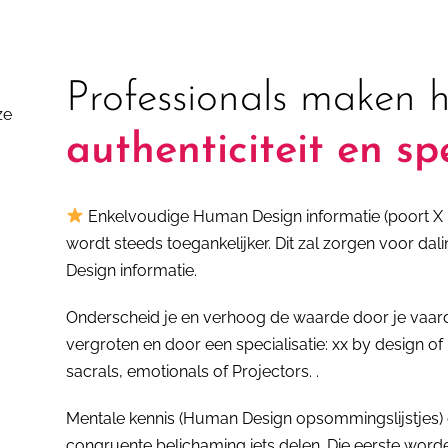
Professionals maken h
ze
authenticiteit en sp
Enkelvoudige Human Design informatie (poort X b
wordt steeds toegankelijker. Dit zal zorgen voor d
Design informatie.
Onderscheid je en verhoog de waarde door je vaardi
vergroten en door een specialisatie: xx by design of 
sacrals, emotionals of Projectors. .
Mentale kennis (Human Design opsommingslijstjes) d
congruente belichaming iets delen. Die eerste wor