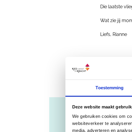
Die laatste vl
Wat zie jij m
Liefs, Rianne
Wil je
Toestemming
Deze website maakt gebruik
Abonnee
We gebruiken cookies om cont
websiteverkeer te analyseren
media, adverteren en analys