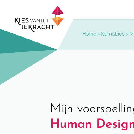
Skip
to
content
Home
>
Kennisbieb
>
M
Mijn voorspelli
Human Design 