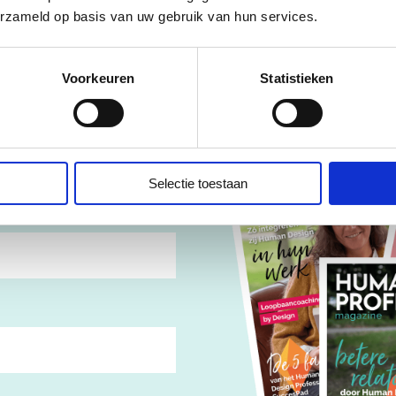
Professional Magazine!
erzameld op basis van uw gebruik van hun services.
Voorkeuren
Statistieken
op je Human Design
 je praktijk. Voor jouw
Selectie toestaan