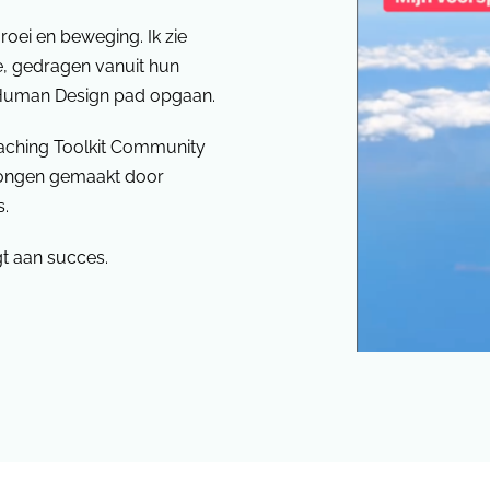
roei en beweging. Ik zie
, gedragen vanuit hun
le Human Design pad opgaan.
aching Toolkit Community
sprongen gemaakt door
s.
agt aan succes.