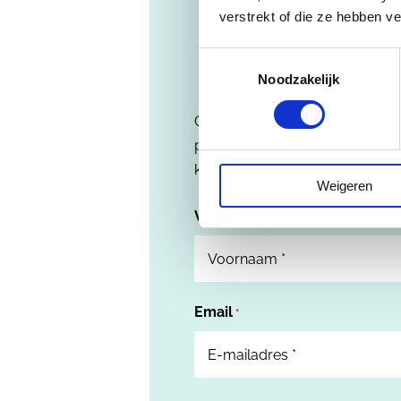
verstrekt of die ze hebben v
Toestemmingsselectie
Noodzakelijk
Ontdek de vele manieren waar
professioneel kunt integreren in
klanten of collega’s.
Weigeren
Voornaam
*
Email
*