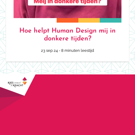
Hoe helpt Human Design mij in
donkere tijden?
23 sep 24
- 8 minuten leestijd