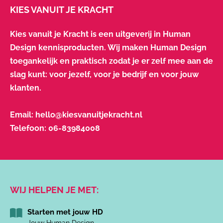
KIES VANUIT JE KRACHT
Kies vanuit je Kracht is een uitgeverij in Human
Design kennisproducten. Wij maken Human Design
toegankelijk en praktisch zodat je er zelf mee aan de
slag kunt: voor jezelf, voor je bedrijf en voor jouw
klanten.
Email:
hello@kiesvanuitjekracht.nl
Telefoon:
06-83984008
WIJ HELPEN JE MET:
Starten met jouw HD