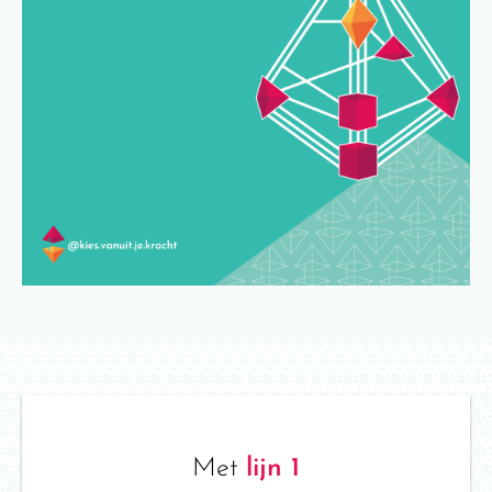
Met
lijn 1