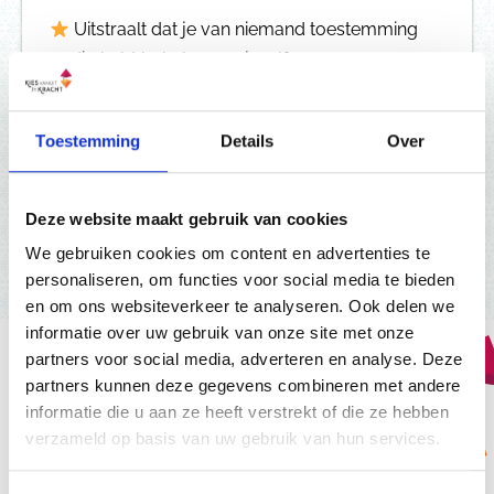
Uitstraalt dat je van niemand toestemming
nodig hebt behalve van jezelf;
je erop vertrouwt dat je, zonder al te veel
inspanning, de mensen die jouw wijsheid willen
Toestemming
Details
Over
horen aantrekt.
Deze website maakt gebruik van cookies
We gebruiken cookies om content en advertenties te
Wil je meer?
personaliseren, om functies voor social media te bieden
en om ons websiteverkeer te analyseren. Ook delen we
informatie over uw gebruik van onze site met onze
partners voor social media, adverteren en analyse. Deze
partners kunnen deze gegevens combineren met andere
informatie die u aan ze heeft verstrekt of die ze hebben
Abonneer je op het gratis Human
verzameld op basis van uw gebruik van hun services.
Design
Professional Magazine!