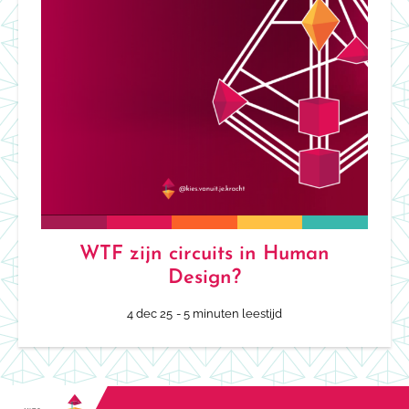
WTF zijn circuits in Human
Design?
4 dec 25
- 5 minuten leestijd