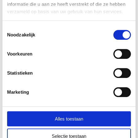
informatie die u aan ze heeft verstrekt of die ze hebben
verzameld op basis van uw gebruik van hun services.
Toestemmingsselectie
Noodzakelijk
Voorkeuren
Statistieken
Ontdek de vele manieren waarop je Human
Marketing
Design professioneel kunt integreren in je
praktijk. Voor jouw klanten of collega’s.
Voornaam
*
Alles toestaan
Selectie toestaan