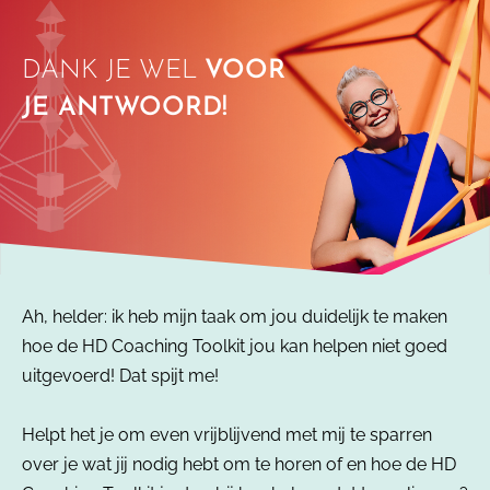
Skip
to
DANK JE WEL
VOOR
content
JE ANTWOORD!
Ah, helder: ik heb mijn taak om jou duidelijk te maken
hoe de HD Coaching Toolkit jou kan helpen niet goed
uitgevoerd! Dat spijt me!
Helpt het je om even vrijblijvend met mij te sparren
over je wat jij nodig hebt om te horen of en hoe de HD