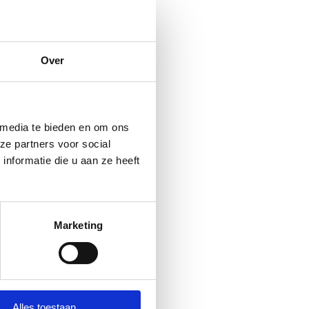
email met je inloggegevens
Over
n actie :)!
 media te bieden en om ons
ze partners voor social
nformatie die u aan ze heeft
samen te doen, druk op de
elen met een vriendin.
Marketing
 vriend(in)
Alles toestaan