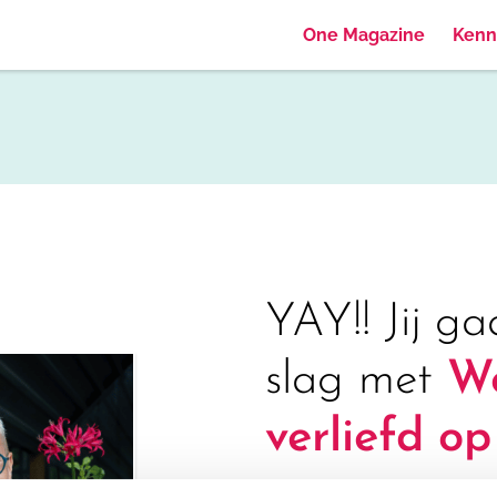
One Magazine
Kenn
YAY!! Jij g
slag met
Wo
verliefd op