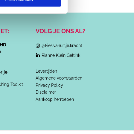
ET:
VOLG JE ONS AL?
 HD
@kies.vanuit.je.kracht
n
Rianne Klein Geltink
Levertijden
r je
Algemene voorwaarden
ing Toolkit
Privacy Policy
Disclaimer
Aankoop herroepen