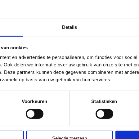
Wat nu?
Je krijgt zo een aparte 
en toegang.
Details
Volg de workshop en kom i
 van cookies
Zo simpel is ‘t!
ent en advertenties te personaliseren, om functies voor social
Liefs, Rianne
. Ook delen we informatie over uw gebruik van onze site met on
e. Deze partners kunnen deze gegevens combineren met andere i
P.S. 2: nog toffer is om dit 
erzameld op basis van uw gebruik van hun services.
knop om deze workshop te d
Voorkeuren
Statistieken
Doe het samen met een
Selectie toestaan