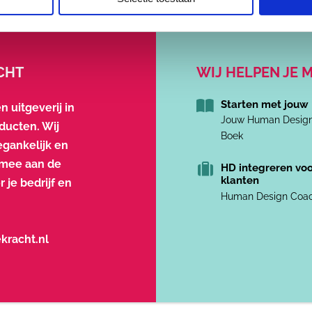
ACHT
WIJ HELPEN JE M
Starten met jouw
n uitgeverij in
Jouw Human Desig
ucten. Wij
Boek
gankelijk en
f mee aan de
HD integreren voo
klanten
r je bedrijf en
Human Design Coach
kracht.nl