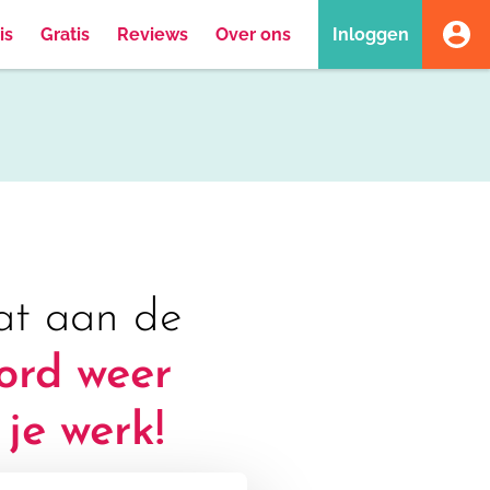
is
Gratis
Reviews
Over ons
Inloggen
aat aan de
rd weer
 je werk!