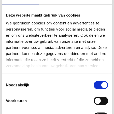
bouwstenen waarmee je Human Design stap
voor stap leert inzetten in je werk met cliënten of
collega’s.
Deze website maakt gebruik van cookies
We gebruiken cookies om content en advertenties te
Zonder eerst jaren te studeren.
personaliseren, om functies voor social media te bieden
en om ons websiteverkeer te analyseren. Ook delen we
.
informatie over uw gebruik van onze site met onze
partners voor social media, adverteren en analyse. Deze
partners kunnen deze gegevens combineren met andere
Volg de Masterclass!
informatie die u aan ze heeft verstrekt of die ze hebben
verzameld op basis van uw gebruik van hun services.
Toestemmingsselectie
Noodzakelijk
Voorkeuren
Direct ons volledige
aanbod bekijken?