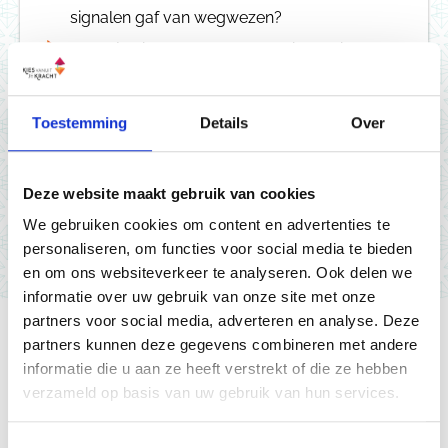
signalen gaf van wegwezen?
Erken je eigen ongemak. Schuif het niet
weg. Je bent iets nieuws aan te leren.
Vier de momenten waarop je je helemaal
Toestemming
Details
Over
in je sas voelt in een ruimte / bij een
groep mensen.
Deze website maakt gebruik van cookies
We gebruiken cookies om content en advertenties te
personaliseren, om functies voor social media te bieden
en om ons websiteverkeer te analyseren. Ook delen we
informatie over uw gebruik van onze site met onze
partners voor social media, adverteren en analyse. Deze
partners kunnen deze gegevens combineren met andere
Ga je
het experiment aan?
informatie die u aan ze heeft verstrekt of die ze hebben
verzameld op basis van uw gebruik van hun services.
Alleen of voelt t fijner dit met iemand samen te doen?
Toestemmingsselectie