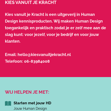
KIES VANUIT JE KRACHT
Kies vanuit je Kracht is een uitgeverij in Human
Design kennisproducten. Wij maken Human Design
toegankelijk en praktisch zodat je er zelf mee aan de
slag kunt: voor jezelf, voor je bedrijf en voor jouw
klanten.
Email:
hello@kiesvanuitjekracht.nl
Telefoon:
06-83984008
WIJ HELPEN JE MET:
Starten met jouw HD
Jouw Human Design