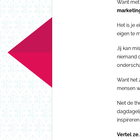
Want met 
marketing
Het is je 
eigen te m
Jij kan mi
niemand d
onderschat
Want het z
mensen wo
Niet de th
dagdageli
inspireren
Vertel ze