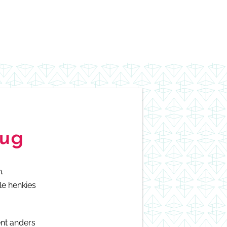
rug
.
le henkies
ent anders