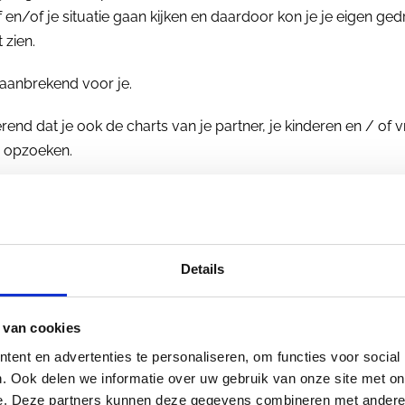
f en/of je situatie gaan kijken en daardoor kon je je eigen ged
 zien.
aanbrekend voor je.
rend dat je ook de charts van je partner, je kinderen en / of 
 opzoeken.
wat je ontdekte groeide je enthousiasme.
jk kwam je op een punt van ‘
dit moet iedereen over zichzel
Details
 van cookies
ent en advertenties te personaliseren, om functies voor social
. Ook delen we informatie over uw gebruik van onze site met on
e. Deze partners kunnen deze gegevens combineren met andere i