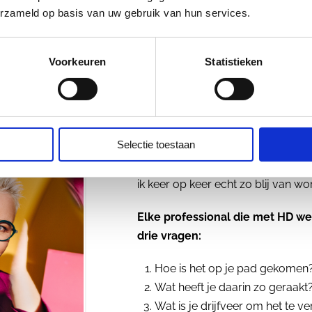
erzameld op basis van uw gebruik van hun services.
Het kan zijn, dat jij juist hier nu sta
Voorkeuren
Statistieken
Haal dan vertrouwen uit het weten
enthousiasme Human Design inzet
punt heeft gestaan, ook zo’n soort
Selectie toestaan
Het zijn die honderden individuel
ik keer op keer echt zo blij van wo
Elke professional die met HD wer
drie vragen:
Hoe is het op je pad gekomen
Wat heeft je daarin zo geraakt
Wat is je drijfveer om het te v