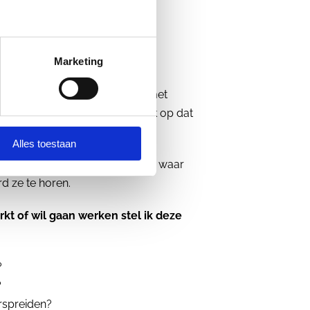
at en dit leest.
Marketing
 dat elke professional die nu met
 in haar werk met anderen ook op dat
 route heeft afgelegd.
Alles toestaan
e verhalen van elke professional waar
rd ze te horen.
kt of wil gaan werken stel ik deze
?
?
erspreiden?