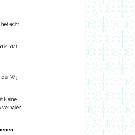
 het echt
 is, dat
nder. Wij
t kleine
e verhalen
openen.