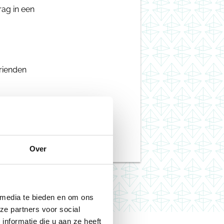
rag in een
vrienden
f weten
!’
Over
 media te bieden en om ons
ze partners voor social
nformatie die u aan ze heeft