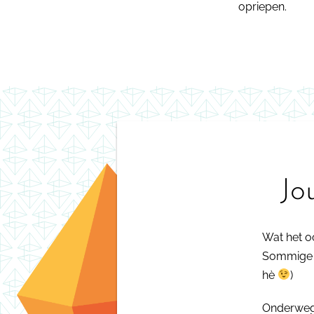
opriepen.
Jo
Wat het oo
Sommige de
hè
)
Onderweg,