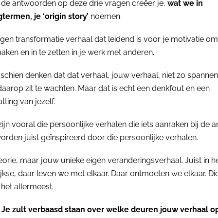
de antwoorden op deze drie vragen creëer je,
wat we in
termen, je ‘origin story’
noemen.
eigen transformatie verhaal dat leidend is voor je motivatie om
aken en in te zetten in je werk met anderen.
sschien denken dat dat verhaal, jouw verhaal, niet zo spannend
aarop zit te wachten. Maar dat is echt een denkfout en een
ting van jezelf.
ijn vooral die persoonlijke verhalen die iets aanraken bij de a
rden juist geïnspireerd door die persoonlijke verhalen.
eorie, maar jouw unieke eigen veranderingsverhaal. Juist in he
jkse, daar leven we met elkaar. Daar ontmoeten we elkaar. Di
 het allermeest.
. Je zult verbaasd staan over welke deuren jouw verhaal 