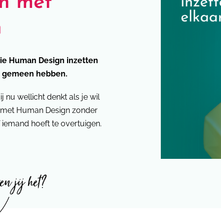
en met
n
 die Human Design inzetten
ar gemeen hebben.
j nu wellicht denkt als je wil
 met Human Design zonder
of iemand hoeft te overtuigen.
en jij het?