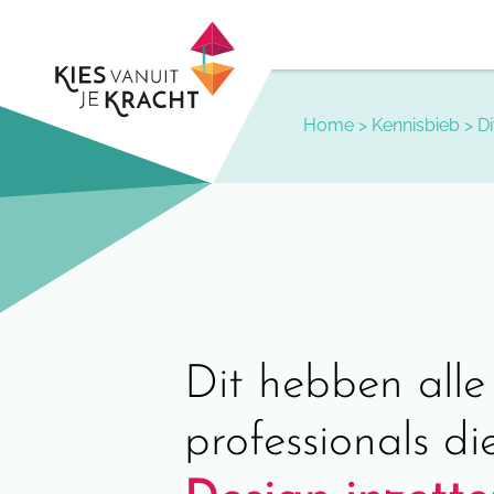
Skip
to
content
Home
>
Kennisbieb
>
D
Dit hebben alle
professionals d