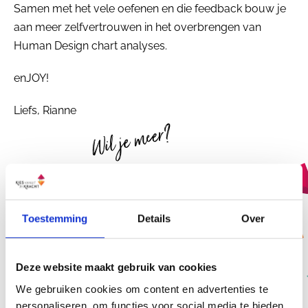
Samen met het vele oefenen en die feedback bouw je
aan meer zelfvertrouwen in het overbrengen van
Human Design chart analyses.
enJOY!
Liefs, Rianne
Wil je meer?
Abonneer je op het gratis Human
Toestemming
Details
Over
Design
Professional Magazine!
Deze website maakt gebruik van cookies
We gebruiken cookies om content en advertenties te
personaliseren, om functies voor social media te bieden