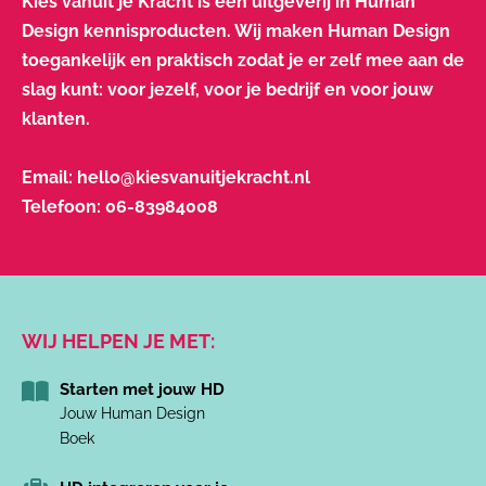
Kies vanuit je Kracht is een uitgeverij in Human
Design kennisproducten. Wij maken Human Design
toegankelijk en praktisch zodat je er zelf mee aan de
slag kunt: voor jezelf, voor je bedrijf en voor jouw
klanten.
Email:
hello@kiesvanuitjekracht.nl
Telefoon:
06-83984008
WIJ HELPEN JE MET:
Starten met jouw HD
Jouw Human Design
Boek