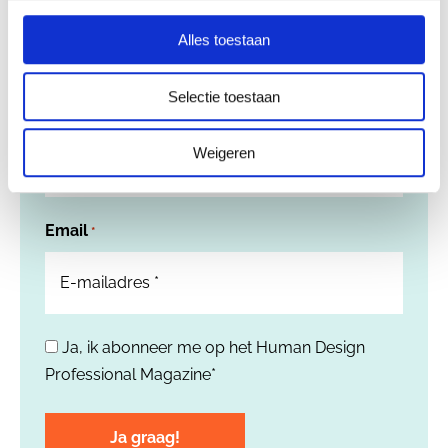
Ontdek de vele manieren waarop je Human
Design professioneel kunt integreren in je
Alles toestaan
praktijk. Voor jouw klanten of collega’s.
Selectie toestaan
Voornaam
*
Weigeren
Email
*
Ja, ik abonneer me op het Human Design
*
Professional Magazine*