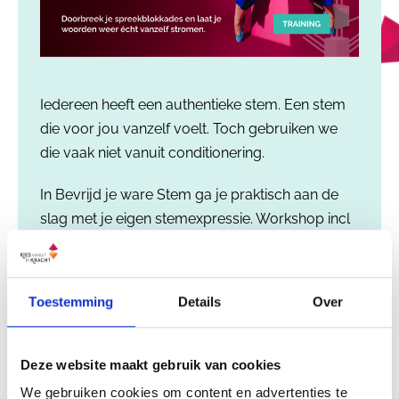
Iedereen heeft een authentieke stem. Een stem
die voor jou vanzelf voelt. Toch gebruiken we
die vaak niet vanuit conditionering.
In Bevrijd je ware Stem ga je praktisch aan de
slag met je eigen stemexpressie. Workshop incl
praktisch oefeningen!
Ontdek waar je je eigen stem blokkeert en
Toestemming
Details
Over
experimenteer om jezelf op jouw echt
natuurlijke manier uit te spreken.
Deze website maakt gebruik van cookies
Nu tijdelijk van €147 voor €37!
We gebruiken cookies om content en advertenties te