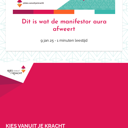
Dit is wat de manifestor aura
afweert
9 jan 25
- 1 minuten leestijd
KIES VANUIT JE KRACHT