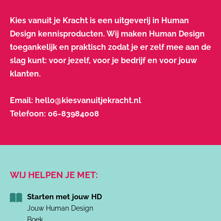
Kies vanuit je Kracht is een uitgeverij in Human
Design kennisproducten. Wij maken Human Design
toegankelijk en praktisch zodat je er zelf mee aan de
slag kunt: voor jezelf, voor je bedrijf en voor jouw
klanten.
Email:
hello@kiesvanuitjekracht.nl
Telefoon:
06-83984008
WIJ HELPEN JE MET:
Starten met jouw HD
Jouw Human Design
Boek