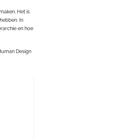
maken. Het is
 hebben. In
ërarchie en hoe
e Human Design