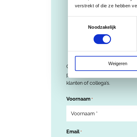
verstrekt of die ze hebben v
Abonnee
Toestemmingsselectie
Noodzakelijk
Weigeren
Ontdek de vele manieren waar
professioneel kunt integreren in
klanten of collega’s.
Voornaam
*
Email
*