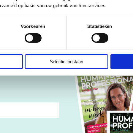
erzameld op basis van uw gebruik van hun services.
r je op het gratis Huma
Professional Magazine!
Voorkeuren
Statistieken
Selectie toestaan
op je Human Design
 je praktijk. Voor jouw