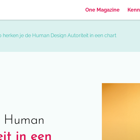
One Magazine
Kenn
 herken je de Human Design Autoriteit in een chart
de Human
eit in een