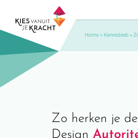
Skip
to
content
Home
>
Kennisbieb
>
Zo
Zo herken je 
Design
Autorit