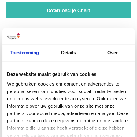
Download je Chart
Aanbod
Human Design Coaching Toolkit
Toestemming
Details
Over
Beïnvloed by Design
Deze website maakt gebruik van cookies
We gebruiken cookies om content en advertenties te
HD Community
personaliseren, om functies voor social media te bieden
en om ons websiteverkeer te analyseren. Ook delen we
informatie over uw gebruik van onze site met onze
Vind jouw HD Coach of Adviseur
partners voor social media, adverteren en analyse. Deze
partners kunnen deze gegevens combineren met andere
informatie die u aan ze heeft verstrekt of die ze hebben
HD Activiteiten Kalendar
verzameld op basis van uw gebruik van hun services.