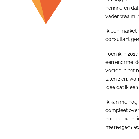
herinneren dat
vader was milit
Ik ben marketi
consultant gew
Toen ik in 201
een enorme ide
voelde in het 
laten zien, wan
idee dat ik een
Ik kan me nog h
compleet over d
hoorde, want in
me nergens ech