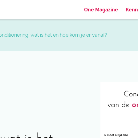
One Magazine
Kenn
nditionering: wat is het en hoe kom je er vanaf?