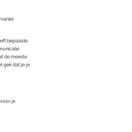
 manier
heeft bepaalde
municatie
 dat de meeste
t gek dat je je
voor je