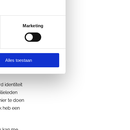
ereld in stuurt
gezegd: met
 is daar het
Marketing
aar niet van
l jouw
Alles toestaan
 identiteit
ilieleden
hier te doen
Ik heb een
Ik kan me