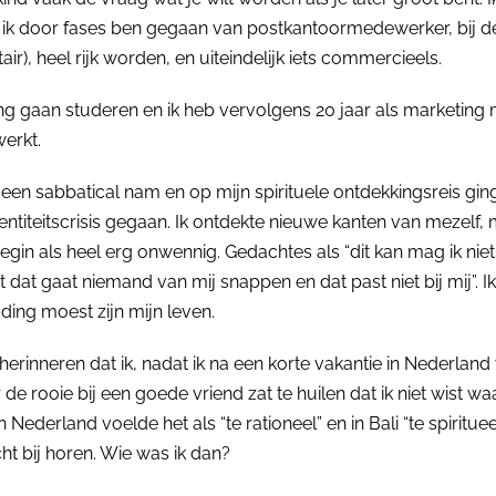
 ik door fases ben gegaan van postkantoormedewerker, bij d
air), heel rijk worden, en uiteindelijk iets commercieels.
ng gaan studeren en ik heb vervolgens 20 jaar als marketing
erkt.
7 een sabbatical nam en op mijn spirituele ontdekkingsreis gin
ntiteitscrisis gegaan. Ik ontdekte nieuwe kanten van mezelf, 
begin als heel erg onwennig. Gedachtes als “dit kan mag ik nie
t dat gaat niemand van mij snappen en dat past niet bij mij”. I
 ding moest zijn mijn leven.
erinneren dat ik, nadat ik na een korte vakantie in Nederland 
e rooie bij een goede vriend zat te huilen dat ik niet wist waa
 Nederland voelde het als “te rationeel” en in Bali “te spirituee
t bij horen. Wie was ik dan?