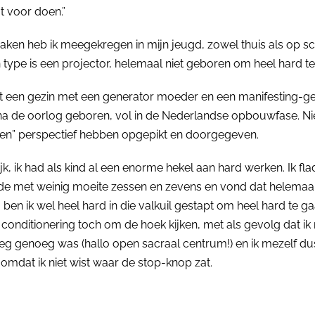
t voor doen.”
praken heb ik meegekregen in mijn jeugd, zowel thuis als op sc
ype is een projector, helemaal niet geboren om heel hard t
t een gezin met een generator moeder en een manifesting-ge
 na de oorlog geboren, vol in de Nederlandse opbouwfase. Nie
ken” perspectief hebben opgepikt en doorgegeven.
ijk, ik had als kind al een enorme hekel aan hard werken. Ik f
lde met weinig moeite zessen en zevens en vond dat helemaa
, ben ik wel heel hard in die valkuil gestapt om heel hard te g
onditionering toch om de hoek kijken, met als gevolg dat ik 
 genoeg was (hallo open sacraal centrum!) en ik mezelf dus 
omdat ik niet wist waar de stop-knop zat.