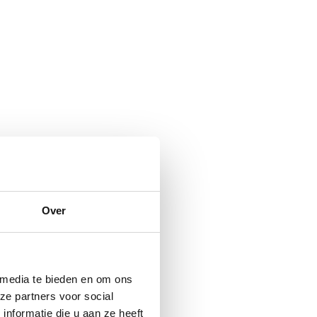
. Nu zijn wij
gen dat alles
e wat mij
Over
iets geleerd
w Human Design
 media te bieden en om ons
ten.
ze partners voor social
nformatie die u aan ze heeft