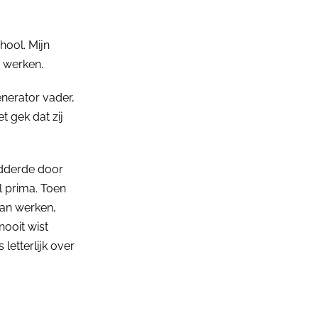
hool. Mijn
e werken.
nerator vader,
t gek dat zij
ladderde door
l prima. Toen
aan werken,
nooit wist
letterlijk over