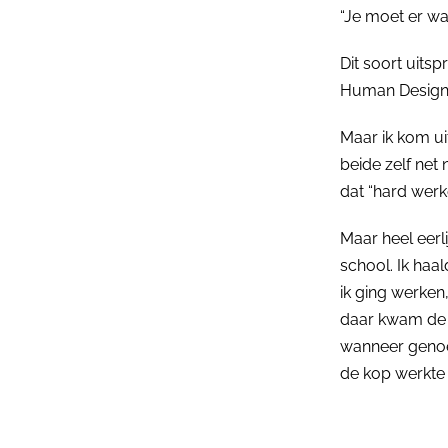
“Je moet er wa
Dit soort uits
Human Design t
Maar ik kom ui
beide zelf net
dat “hard wer
Maar heel eerl
school. Ik haa
ik ging werken
daar kwam de c
wanneer genoeg
de kop werkte 