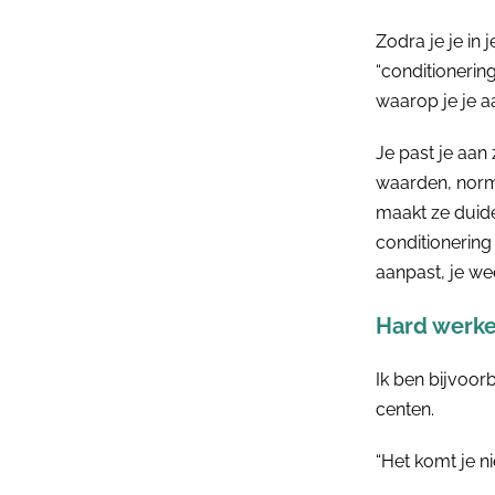
Zodra je je in
“conditioneri
waarop je je a
Je past je aan 
waarden, norme
maakt ze duidel
conditionering 
aanpast, je we
Hard werke
Ik ben bijvoor
centen.
“Het komt je ni