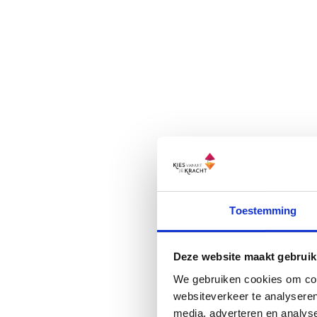
Dit is een voor
allemaal een c
wat nurture is 
Toestemming
betreft alles w
krijgt wat hele
Deze website maakt gebruik
Hoe kom je er 
We gebruiken cookies om cont
Chart jou heel
websiteverkeer te analyseren
media, adverteren en analys