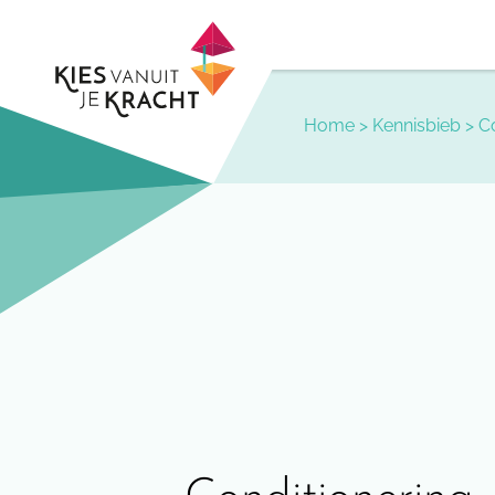
Skip
to
content
Home
>
Kennisbieb
>
Co