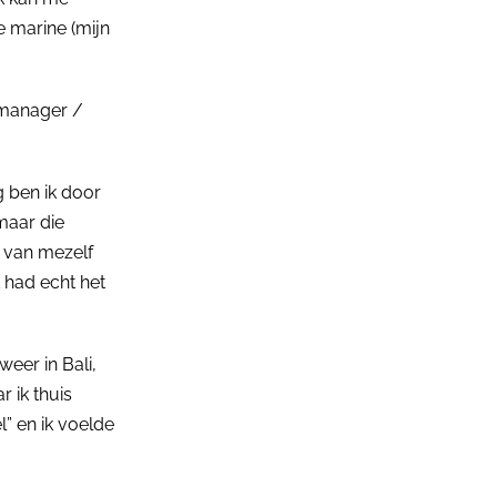
e marine (mijn
 manager /
g ben ik door
maar die
t van mezelf
k had echt het
weer in Bali,
r ik thuis
l” en ik voelde