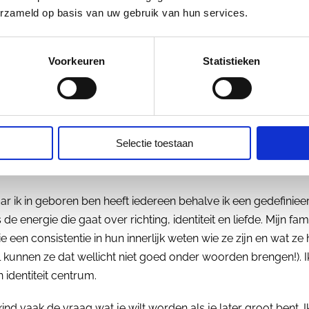
l: alles wat in je chart ingekleurd is, is de energie die jij de w
erzameld op basis van uw gebruik van hun services.
t is is energie die jij van de wereld ontvangt. En simplistisch 
heid zitten je valkuilen, of te wel de kans voor conditionering
Voorkeuren
Statistieken
daar ontvang je immers de energie van anderen. En als je je d
an kan je dat gaan aannemen als zijnde jouw waarheid terwij
 open gebieden juist de diversiteit is.
eitscrisis
Selectie toestaan
der voorbeeld geven:
ar ik in geboren ben heeft iedereen behalve ik een gedefinieerd
 de energie die gaat over richting, identiteit en liefde. Mijn fam
e een consistentie in hun innerlijk weten wie ze zijn en wat ze 
 kunnen ze dat wellicht niet goed onder woorden brengen!). 
identiteit centrum.
 kind vaak de vraag wat je wilt worden als je later groot bent. 