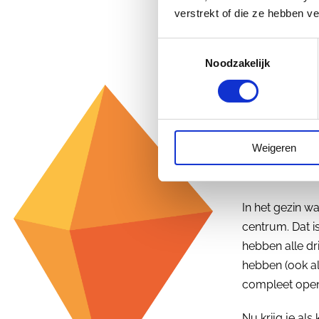
Want heel simpe
verstrekt of die ze hebben v
en alles wat wi
Toestemmingsselectie
name in je open
Noodzakelijk
grootst. Want 
bewust bent, d
waarheid in die
Mijn Identit
Weigeren
Laat ik een an
In het gezin wa
centrum. Dat is
hebben alle dri
hebben (ook al
compleet open 
Nu krijg je als