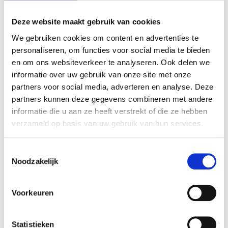
Deze website maakt gebruik van cookies
We gebruiken cookies om content en advertenties te
personaliseren, om functies voor social media te bieden
en om ons websiteverkeer te analyseren. Ook delen we
informatie over uw gebruik van onze site met onze
partners voor social media, adverteren en analyse. Deze
partners kunnen deze gegevens combineren met andere
informatie die u aan ze heeft verstrekt of die ze hebben
Ontdek de vele manieren waarop je Human
verzameld op basis van uw gebruik van hun services.
Design professioneel kunt integreren in je
praktijk. Voor jouw klanten of collega’s.
Toestemmingsselectie
Noodzakelijk
Voornaam
*
Voorkeuren
Statistieken