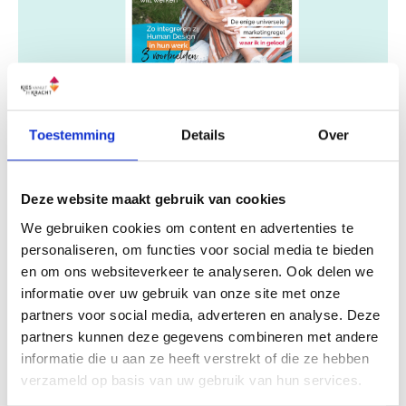
Ontdek de vele manieren waarop je Human
Toestemming
Details
Over
Design professioneel kunt integreren in je
praktijk. Voor jouw klanten of collega’s.
Deze website maakt gebruik van cookies
Voornaam
*
We gebruiken cookies om content en advertenties te
personaliseren, om functies voor social media te bieden
en om ons websiteverkeer te analyseren. Ook delen we
informatie over uw gebruik van onze site met onze
partners voor social media, adverteren en analyse. Deze
Email
*
partners kunnen deze gegevens combineren met andere
informatie die u aan ze heeft verstrekt of die ze hebben
verzameld op basis van uw gebruik van hun services.