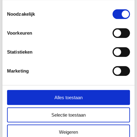
Toestemmingsselectie
Ja, ik abonneer me op het Human Design
*
Noodzakelijk
Professional Magazine*
Voorkeuren
Statistieken
Marketing
Laat een reactie achter!
Alles toestaan
Login om een reactie te geven
Selectie toestaan
Weigeren