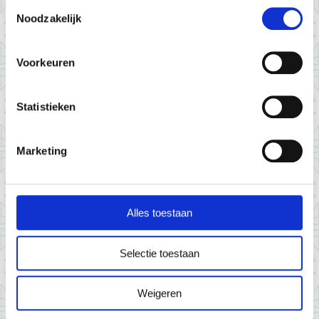
Toestemmingsselectie
Noodzakelijk
Voorkeuren
Statistieken
GEDRUKT BOEK
Een op maat gedrukt Human Design Boek van
Marketing
55+ PDF pagina’s.
€150,00 incl. BTW
Alles toestaan
Bestellen
Selectie toestaan
Weigeren