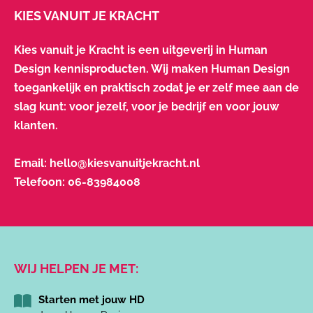
KIES VANUIT JE KRACHT
Kies vanuit je Kracht is een uitgeverij in Human
Design kennisproducten. Wij maken Human Design
toegankelijk en praktisch zodat je er zelf mee aan de
slag kunt: voor jezelf, voor je bedrijf en voor jouw
klanten.
Email:
hello@kiesvanuitjekracht.nl
Telefoon:
06-83984008
WIJ HELPEN JE MET:
Starten met jouw HD