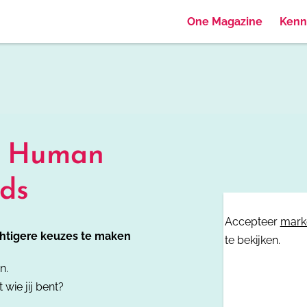
One Magazine
Kenn
w
Human
⋯
ids
Accepteer
mark
chtigere keuzes te maken
te bekijken.
n.
 wie jij bent?