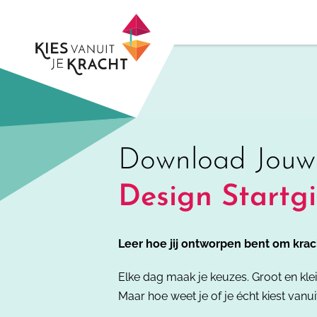
Skip
to
content
Download Jou
Design Startg
Leer hoe jij ontworpen bent om kra
Elke dag maak je keuzes. Groot en klei
Maar hoe weet je of je écht kiest vanuit