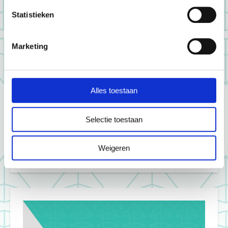
Statistieken
Marketing
Alles toestaan
Selectie toestaan
Weigeren
Stap 5